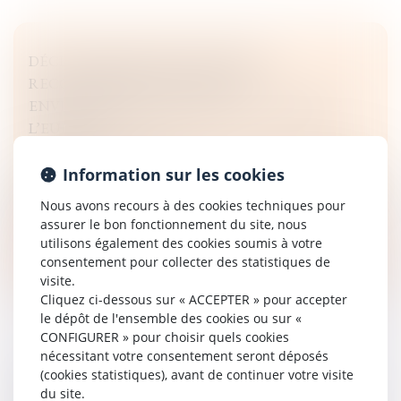
DÉCLARATION SUR L’URGENCE À
RECONNAÎTRE LE DROIT À UN
ENVIRONNEMENT SAIN PAR LE CONSEIL DE
L’EUROPE
Droit des libertés fondamentales
Information sur les cookies
Dans une déclaration adoptée le 25 juin 2026 et dans le contexte de la
triple crise planétaire, la CNCDH appelle l’ensemble des États membres
Nous avons recours à des cookies techniques pour
à reconnaître rapidement le droit à...
assurer le bon fonctionnement du site, nous
utilisons également des cookies soumis à votre
Lire la suite
consentement pour collecter des statistiques de
visite.
Cliquez ci-dessous sur « ACCEPTER » pour accepter
le dépôt de l'ensemble des cookies ou sur «
CONFIGURER » pour choisir quels cookies
nécessitant votre consentement seront déposés
(cookies statistiques), avant de continuer votre visite
JEUNES PARENTS : LA DEMANDE DE CONGÉ
du site.