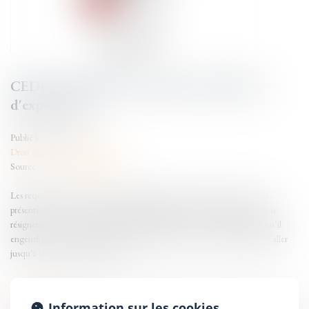
CEDH : militantisme et limite de la liberté
d'expression
Publié le :
20/08/2025
Droit des libertés fondamentales
Source :
www.actu-juridique.fr
Les requérants sont membres ou sympathisants d’un mouvement qui se
présente, comme « un mouvement de citoyennes et de citoyens qui ne se
résignent pas face au dérèglement climatique et aux injustices sociales qu’il
engendre » ayant fait le choix d’une stratégie non-violente susceptible d’aller
jusqu’à la « désobéissance civile »...
Lire la suite
Information sur les cookies