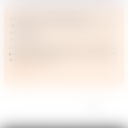
RUPTURE CONVENTIONNELLE ET
LICENCIEMENT : QUELLE INDEMNITÉ EST DUE
AU SALARIÉ ?
Droit du travail - Salariés
La signature d’une rupture conventionnelle avec un salarié n’empêche
pas son employeur de le licencier pour faute grave. Mais le salarié a alors
droit à l’indemnité spécifique d...
Lire la suite
...
<<
<
3
4
5
6
7
8
9
>
>>