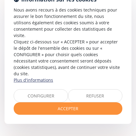
Nous avons recours à des cookies techniques pour
assurer le bon fonctionnement du site, nous
utilisons également des cookies soumis à votre
consentement pour collecter des statistiques de
visite.
Cliquez ci-dessous sur « ACCEPTER » pour accepter
le dépôt de l'ensemble des cookies ou sur «
CONFIGURER » pour choisir quels cookies
nécessitant votre consentement seront déposés
CEDH : MILITANTISME ET LIMITE DE LA LIBERTÉ
(cookies statistiques), avant de continuer votre visite
D'EXPRESSION
du site.
Droit des libertés fondamentales
Plus d'informations
Les requérants sont membres ou sympathisants d’un mouvement qui se
présente, comme « un mouvement de citoyennes et de citoyens qui ne
CONFIGURER
REFUSER
se résignent pas face au dérèglement climat...
ACCEPTER
Lire la suite