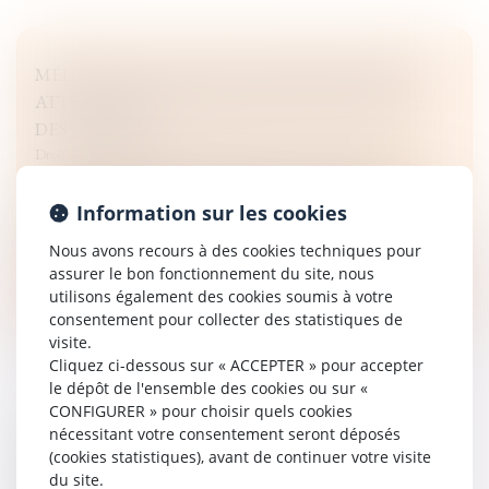
MÉDECINE DU TRAVAIL : MODIFICATION DES
ATTESTATIONS DE SUIVI DE L’ÉTAT DE SANTÉ
DES SALARIÉS
Droit du travail - Salariés
/
Responsabilité accident du travail
Dès le 1er juin 2026, plusieurs modèles de documents délivrés par les
services de santé au travail sont modifiés afin d’en retirer certaines
Information sur les cookies
données d’identification personnelle...
Nous avons recours à des cookies techniques pour
assurer le bon fonctionnement du site, nous
Lire la suite
utilisons également des cookies soumis à votre
consentement pour collecter des statistiques de
visite.
Cliquez ci-dessous sur « ACCEPTER » pour accepter
le dépôt de l'ensemble des cookies ou sur «
CONFIGURER » pour choisir quels cookies
nécessitant votre consentement seront déposés
DIFFAMATION ET LIBERTÉ D’EXPRESSION : LES
(cookies statistiques), avant de continuer votre visite
LIMITES DU POUVOIR DU JUGE
du site.