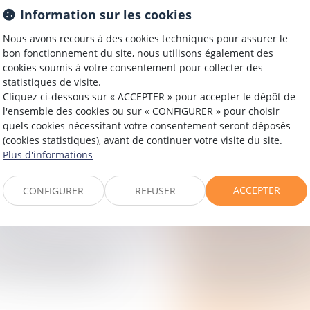
vail
Droit des libertés fondame
Information sur les cookies
’un accident du travail.
Dans une déclaration adopté
Nous avons recours à des cookies techniques pour assurer le
é le versement de ces
planétaire, la CNCDH appe
bon fonctionnement du site, nous utilisons également des
rapidement le droit à...
cookies soumis à votre consentement pour collecter des
statistiques de visite.
Lire la suite
Cliquez ci-dessous sur « ACCEPTER » pour accepter le dépôt de
l'ensemble des cookies ou sur « CONFIGURER » pour choisir
quels cookies nécessitant votre consentement seront déposés
(cookies statistiques), avant de continuer votre visite du site.
Plus d'informations
ACCEPTER
CONFIGURER
REFUSER
GÉ
DROITS DES TRAVA
UVERTE
DES PREMIÈRES N
Droit du travail - Salariés
/
mpter du 1er juillet 2026
Réunis à Genève lors de la
anvier 2026. Il permet aux
représentants des 187 État
(OIT) ont adopté une pr...