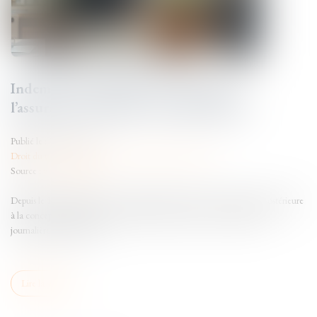
Indemnités journalières maternité de
l’assurance volontaire : des précisions !
Publié le :
24/09/2025
Droit du travail - Salariés
/
Droit de la protection sociale
Source :
www.weblex.fr
Depuis le 10 septembre 2025, une adhésion à l’assurance volontaire postérieure
à la conception empêche désormais l’assurée de percevoir l’indemnité
journalière de maternité.
Lire la suite