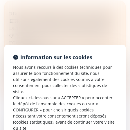
RDC. LES ATTEINTES AUX DROITS HUMAINS
EFFRÉNÉES COMMISES PAR LES ADF CONTRE
DES CIVIL·E·S SONT DES « CRIMES DE GUERRE
QUE LE MONDE NE SAURAIT CONTINUER
D’IGNORER »
Droit des libertés fondamentales
Information sur les cookies
Dans l’est de la République démocratique du Congo (RDC), la
population civile subit une multiplication des atteintes aux droits humains
Nous avons recours à des cookies techniques pour
imputables aux combattant·e·s des Forces...
assurer le bon fonctionnement du site, nous
utilisons également des cookies soumis à votre
Lire la suite
consentement pour collecter des statistiques de
visite.
Cliquez ci-dessous sur « ACCEPTER » pour accepter
le dépôt de l'ensemble des cookies ou sur «
CONFIGURER » pour choisir quels cookies
nécessitant votre consentement seront déposés
(cookies statistiques), avant de continuer votre visite
PEUT-ON REPORTER SES CONGÉS PAYÉS NON
du site.