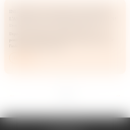
INDEMNITÉS JOURNALIÈRES MATERNITÉ DE
L’ASSURANCE VOLONTAIRE : DES PRÉCISIONS !
Droit du travail - Salariés
/
Droit de la protection sociale
Depuis le 10 septembre 2025, une adhésion à l’assurance volontaire
postérieure à la conception empêche désormais l’assurée de percevoir
l’indemnité journalière de maternité.
Lire la suite
...
<<
<
3
4
5
6
7
8
9
>
>>