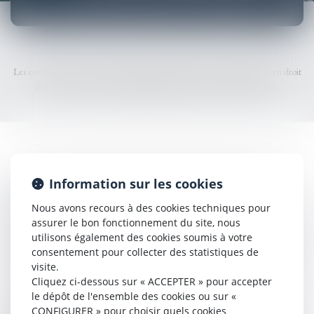
CONTENTIEUX DU TRAVAIL
Les contentieux du travail, regroupent l'ensemble des conflits et litiges en droit
du travail, non résolus et susceptibles d'être portés devant la justice.
Information sur les cookies
LES CONTENTIEUX INDIVIDUELS EN
DROIT DU TRAVAIL
Nous avons recours à des cookies techniques pour
assurer le bon fonctionnement du site, nous
Le conseil des prud'hommes a pour rôle, de juger les litiges individuels entre
utilisons également des cookies soumis à votre
employeurs et salariés. Il statue notamment sur les conditions d'exécution du
consentement pour collecter des statistiques de
contrat de travail, sur les ruptures de contrat et les licenciements.
visite.
Cliquez ci-dessous sur « ACCEPTER » pour accepter
Le contentieux individuel peut aussi porter sur des problématiques de
le dépôt de l'ensemble des cookies ou sur «
discrimination au travail, de harcèlement en général ou encore sur des
CONFIGURER » pour choisir quels cookies