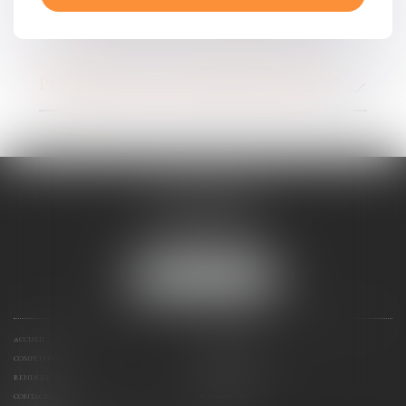
POLITIQUE DE CONFIDENTIALITÉ
AARPI AXOM
10 rue du marché
44600 SAINT-NAZAIRE
Tél :
02 51 16 56 93
NOUS LOCALISER
ACCUEIL
PRÉSENTATION
COMPÉTENCES
HONORAIRES
RENDEZ-VOUS
PAIEMENT EN LIGNE
CONTACT
PLAN DU SITE