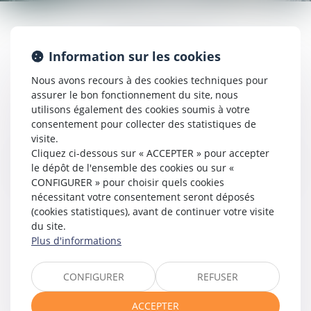
AARPI AXOM
Information sur les cookies
10 rue du marché
Nous avons recours à des cookies techniques pour
44600 SAINT-NAZAIRE
assurer le bon fonctionnement du site, nous
Tél : 02 51 16 56 93
utilisons également des cookies soumis à votre
consentement pour collecter des statistiques de
N° SIRET : 89047096600015
visite.
Cliquez ci-dessous sur « ACCEPTER » pour accepter
DIRECTEURS DE LA PUBLICATION
le dépôt de l'ensemble des cookies ou sur «
CONFIGURER » pour choisir quels cookies
Corinne PELVOIZIN et Adrien BRIAND
nécessitant votre consentement seront déposés
(cookies statistiques), avant de continuer votre visite
HÉBERGEMENT
du site.
Plus d'informations
Société SEPTEO DIGITAL & SERVICES
194 Avenue de la Gare Sud de France, 34970 Lattes
www.azko.fr
CONFIGURER
REFUSER
ACCEPTER
POLITIQUE DE COOKIES