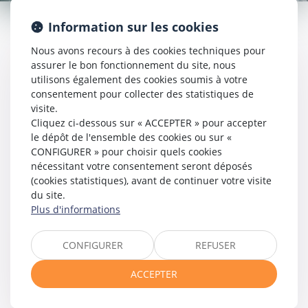
Information sur les cookies
Accueil
Nous avons recours à des cookies techniques pour
Présentation
assurer le bon fonctionnement du site, nous
Compétences
utilisons également des cookies soumis à votre
consentement pour collecter des statistiques de
Droit du travail
visite.
Contentieux du travail
Cliquez ci-dessous sur « ACCEPTER » pour accepter
Droit de la sécurité sociale
le dépôt de l'ensemble des cookies ou sur «
Avocat en cas d'accident du travail
CONFIGURER » pour choisir quels cookies
Avocat en cas de maladie professionnelle
nécessitant votre consentement seront déposés
Avocat en cas de faute inexcusable de l’employeur
(cookies statistiques), avant de continuer votre visite
du site.
Droit pénal du travail
Plus d'informations
Honoraires
Rendez-vous
CONFIGURER
REFUSER
Paiement en ligne
Contact
ACCEPTER
Actualités
Plan du site